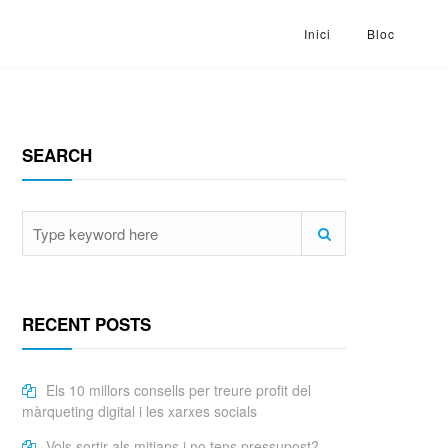
Inici
Bloc
SEARCH
RECENT POSTS
Els 10 millors consells per treure profit del
màrqueting digital i les xarxes socials
Vols sortir als mitjans i no tens pressupost?