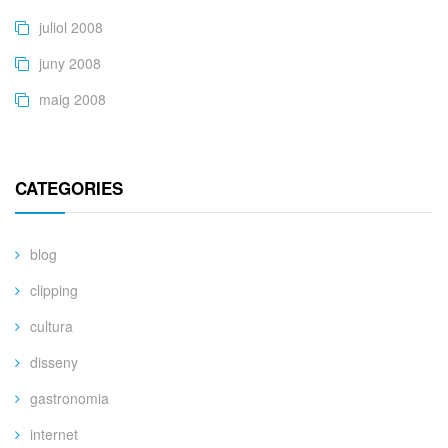
juliol 2008
juny 2008
maig 2008
CATEGORIES
blog
clipping
cultura
disseny
gastronomia
internet