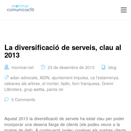
La diversificació de serveis, clau al
2013
monmar.net
23 de desembre de 2013
blog
adan advocats
,
ADIN
,
ajuntament impulsa
,
ca l'estamenya
,
cabanes als arbres
,
el morter
,
fadin
,
forn franquesa
,
Gremi
Llibreters
,
grup wattia
,
panta rei
0 Comments
Aquest 2013 la diversificació de serveis ha estat clau per poder
incorporar una desena llarga de clients (els podeu veure a la
imatge de dalt). A continuació podeu conèixer els nostres clients