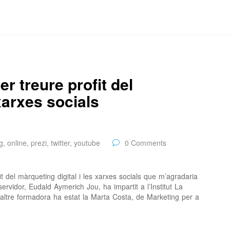
er treure profit del
xarxes socials
g
,
online
,
prezi
,
twitter
,
youtube
0 Comments
t del màrqueting digital i les xarxes socials que m’agradaria
rvidor, Eudald Aymerich Jou, ha impartit a l’Institut La
altre formadora ha estat la Marta Costa, de Marketing per a