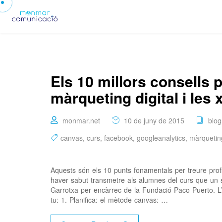
Els 10 millors consells p
màrqueting digital i les 
monmar.net
10 de juny de 2015
blog
canvas
,
curs
,
facebook
,
googleanalytics
,
màrquetin
Aquests són els 10 punts fonamentals per treure profi
haver sabut transmetre als alumnes del curs que un se
Garrotxa per encàrrec de la Fundació Paco Puerto. L’
tu: 1. Planifica: el mètode canvas: …