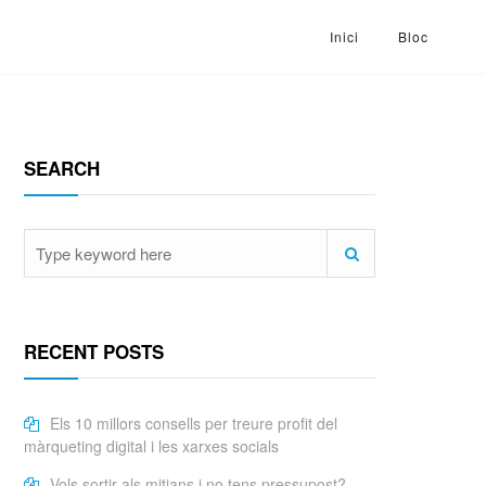
Inici
Bloc
SEARCH
RECENT POSTS
Els 10 millors consells per treure profit del
màrqueting digital i les xarxes socials
Vols sortir als mitjans i no tens pressupost?