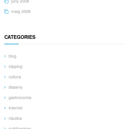
juny 2008
maig 2008
CATEGORIES
blog
clipping
cultura
disseny
gastronomia
internet
nàutica
publicacions