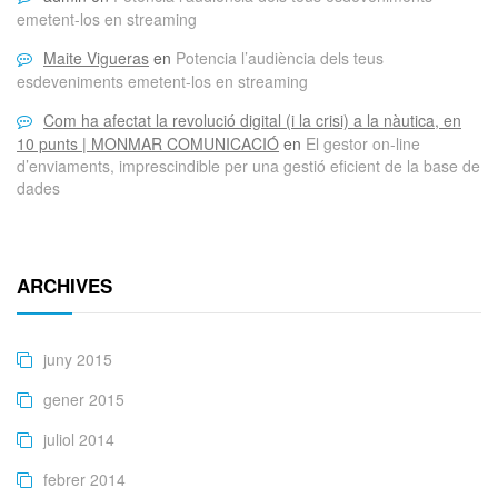
emetent-los en streaming
Maite Vigueras
en
Potencia l’audiència dels teus
esdeveniments emetent-los en streaming
Com ha afectat la revolució digital (i la crisi) a la nàutica, en
10 punts | MONMAR COMUNICACIÓ
en
El gestor on-line
d’enviaments, imprescindible per una gestió eficient de la base de
dades
ARCHIVES
juny 2015
gener 2015
juliol 2014
febrer 2014