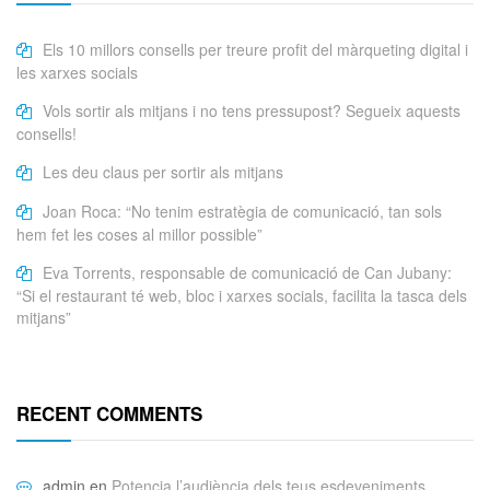
Els 10 millors consells per treure profit del màrqueting digital i
les xarxes socials
Vols sortir als mitjans i no tens pressupost? Segueix aquests
consells!
Les deu claus per sortir als mitjans
Joan Roca: “No tenim estratègia de comunicació, tan sols
hem fet les coses al millor possible”
Eva Torrents, responsable de comunicació de Can Jubany:
“Si el restaurant té web, bloc i xarxes socials, facilita la tasca dels
mitjans”
RECENT COMMENTS
admin
en
Potencia l’audiència dels teus esdeveniments