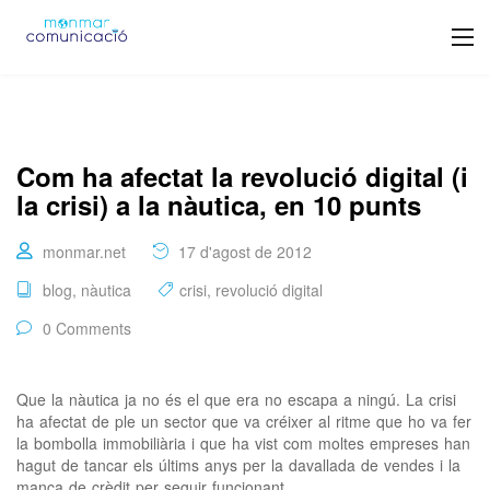
Com ha afectat la revolució digital (i
la crisi) a la nàutica, en 10 punts
monmar.net
17 d'agost de 2012
blog
,
nàutica
crisi
,
revolució digital
0 Comments
Que la nàutica ja no és el que era no escapa a ningú. La crisi
ha afectat de ple un sector que va créixer al ritme que ho va fer
la bombolla immobiliària i que ha vist com moltes empreses han
hagut de tancar els últims anys per la davallada de vendes i la
manca de crèdit per seguir funcionant. …