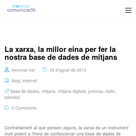
La xarxa, la millor eina per fer la
nostra base de dades de mitjans
monmar.net
16 d'agost de 2012
blog
,
internet
base de dades
,
mitjans
,
mitjans digitals
,
premsa
,
ràdio
,
televisió
0 Comments
Contràriament al que pensen alguns, la xarxa és un instrument
molt potent a l’hora de confeccionar una base de dades de