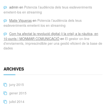
admin
en
Potencia l’audiència dels teus esdeveniments
emetent-los en streaming
Maite Vigueras
en
Potencia l’audiència dels teus
esdeveniments emetent-los en streaming
Com ha afectat la revolució digital (i la crisi) a la nàutica, en
10 punts | MONMAR COMUNICACIÓ
en
El gestor on-line
d’enviaments, imprescindible per una gestió eficient de la base de
dades
ARCHIVES
juny 2015
gener 2015
juliol 2014