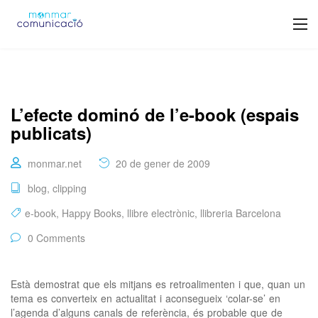
L’efecte dominó de l’e-book (espais
publicats)
monmar.net
20 de gener de 2009
blog
,
clipping
e-book
,
Happy Books
,
llibre electrònic
,
llibreria Barcelona
0 Comments
Està demostrat que els mitjans es retroalimenten i que, quan un
tema es converteix en actualitat i aconsegueix ‘colar-se’ en
l’agenda d’alguns canals de referència, és probable que de