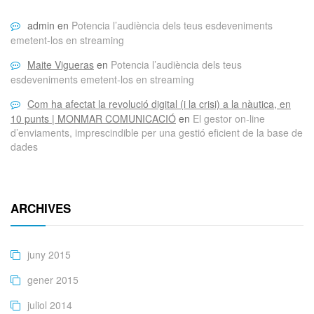
admin
en
Potencia l’audiència dels teus esdeveniments
emetent-los en streaming
Maite Vigueras
en
Potencia l’audiència dels teus
esdeveniments emetent-los en streaming
Com ha afectat la revolució digital (i la crisi) a la nàutica, en
10 punts | MONMAR COMUNICACIÓ
en
El gestor on-line
d’enviaments, imprescindible per una gestió eficient de la base de
dades
ARCHIVES
juny 2015
gener 2015
juliol 2014