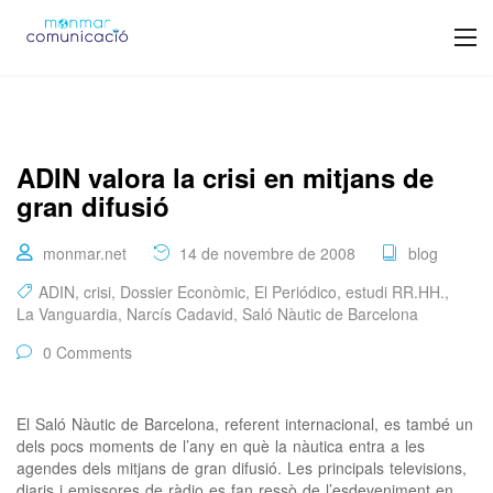
ADIN valora la crisi en mitjans de
gran difusió
monmar.net
14 de novembre de 2008
blog
ADIN
,
crisi
,
Dossier Econòmic
,
El Periódico
,
estudi RR.HH.
,
La Vanguardia
,
Narcís Cadavid
,
Saló Nàutic de Barcelona
0 Comments
El Saló Nàutic de Barcelona, referent internacional, es també un
dels pocs moments de l’any en què la nàutica entra a les
agendes dels mitjans de gran difusió. Les principals televisions,
diaris i emissores de ràdio es fan ressò de l’esdeveniment en