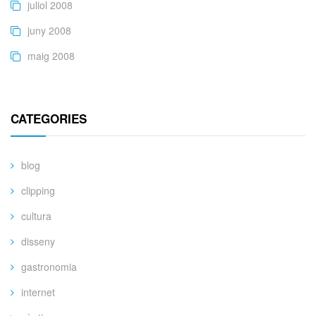
juliol 2008
juny 2008
maig 2008
CATEGORIES
blog
clipping
cultura
disseny
gastronomia
internet