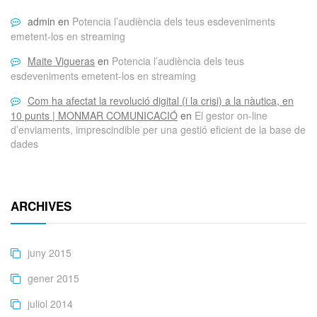
admin
en
Potencia l’audiència dels teus esdeveniments
emetent-los en streaming
Maite Vigueras
en
Potencia l’audiència dels teus
esdeveniments emetent-los en streaming
Com ha afectat la revolució digital (i la crisi) a la nàutica, en
10 punts | MONMAR COMUNICACIÓ
en
El gestor on-line
d’enviaments, imprescindible per una gestió eficient de la base de
dades
ARCHIVES
juny 2015
gener 2015
juliol 2014