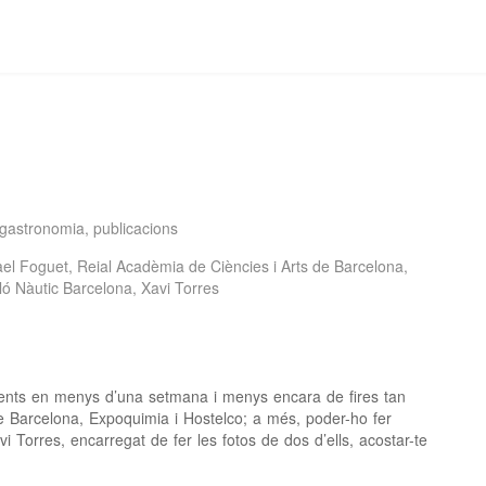
gastronomia
,
publicacions
ael Foguet
,
Reial Acadèmia de Ciències i Arts de Barcelona
,
ló Nàutic Barcelona
,
Xavi Torres
sidents en menys d’una setmana i menys encara de fires tan
de Barcelona, Expoquimia i Hostelco; a més, poder-ho fer
 Torres, encarregat de fer les fotos de dos d’ells, acostar-te