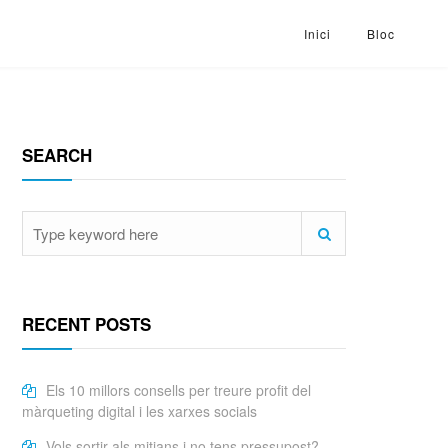
Inici
Bloc
SEARCH
RECENT POSTS
Els 10 millors consells per treure profit del
màrqueting digital i les xarxes socials
Vols sortir als mitjans i no tens pressupost?