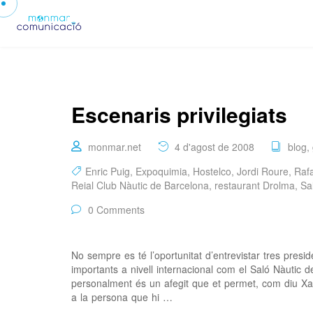
Escenaris privilegiats
monmar.net
4 d'agost de 2008
blog
,
Enric Puig
,
Expoquimia
,
Hostelco
,
Jordi Roure
,
Raf
Reial Club Nàutic de Barcelona
,
restaurant Drolma
,
Sa
0 Comments
No sempre es té l’oportunitat d’entrevistar tres pre
importants a nivell internacional com el Saló Nàutic 
personalment és un afegit que et permet, com diu Xavi
a la persona que hi …