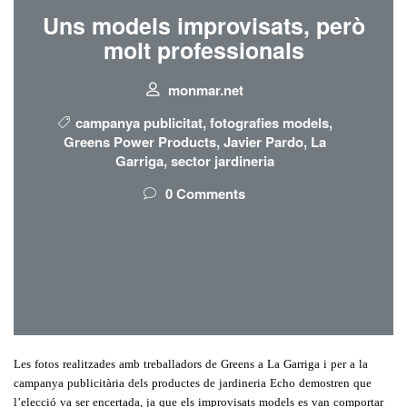
Uns models improvisats, però
molt professionals
monmar.net
campanya publicitat
,
fotografies models
,
Greens Power Products
,
Javier Pardo
,
La
Garriga
,
sector jardineria
0 Comments
Les fotos realitzades amb treballadors de Greens a La Garriga i per a la
campanya publicitària dels productes de jardineria Echo demostren que
l’elecció va ser encertada, ja que els improvisats models es van comportar