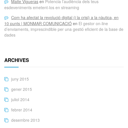
Maite Vigueras
en
Potencia l’audiència dels teus
esdeveniments emetent-los en streaming
Com ha afectat la revolució digital (i la crisi) a la nàutica, en
10 punts | MONMAR COMUNICACIÓ
en
El gestor on-line
d’enviaments, imprescindible per una gestió eficient de la base de
dades
ARCHIVES
juny 2015
gener 2015
juliol 2014
febrer 2014
desembre 2013