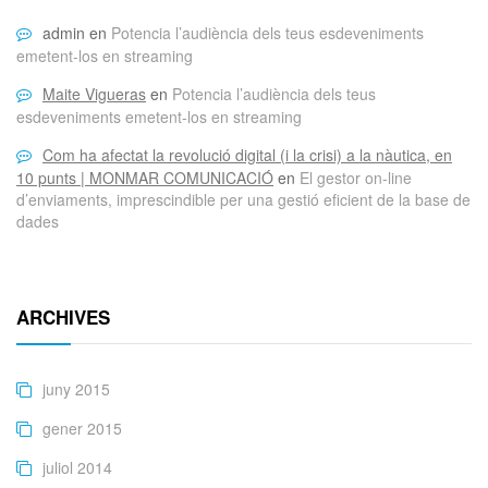
admin
en
Potencia l’audiència dels teus esdeveniments
emetent-los en streaming
Maite Vigueras
en
Potencia l’audiència dels teus
esdeveniments emetent-los en streaming
Com ha afectat la revolució digital (i la crisi) a la nàutica, en
10 punts | MONMAR COMUNICACIÓ
en
El gestor on-line
d’enviaments, imprescindible per una gestió eficient de la base de
dades
ARCHIVES
juny 2015
gener 2015
juliol 2014