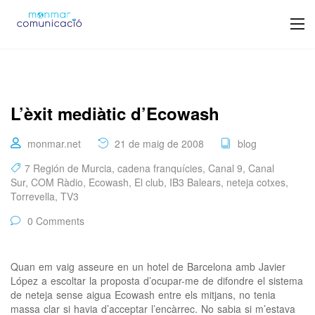
L’èxit mediàtic d’Ecowash
monmar.net
21 de maig de 2008
blog
7 Región de Murcia
,
cadena franquícies
,
Canal 9
,
Canal
Sur
,
COM Ràdio
,
Ecowash
,
El club
,
IB3 Balears
,
neteja cotxes
,
Torrevella
,
TV3
0 Comments
Quan em vaig asseure en un hotel de Barcelona amb Javier
López a escoltar la proposta d’ocupar-me de difondre el sistema
de neteja sense aigua Ecowash entre els mitjans, no tenia
massa clar si havia d’acceptar l’encàrrec. No sabia si m’estava