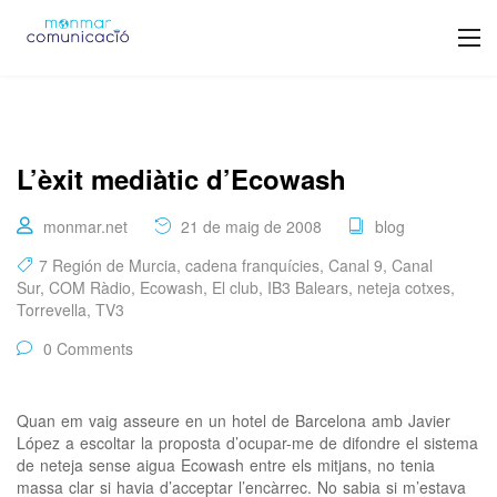
L’èxit mediàtic d’Ecowash
monmar.net
21 de maig de 2008
blog
7 Región de Murcia
,
cadena franquícies
,
Canal 9
,
Canal
Sur
,
COM Ràdio
,
Ecowash
,
El club
,
IB3 Balears
,
neteja cotxes
,
Torrevella
,
TV3
0 Comments
Quan em vaig asseure en un hotel de Barcelona amb Javier
López a escoltar la proposta d’ocupar-me de difondre el sistema
de neteja sense aigua Ecowash entre els mitjans, no tenia
massa clar si havia d’acceptar l’encàrrec. No sabia si m’estava