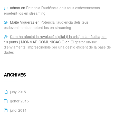
admin
en
Potencia l’audiència dels teus esdeveniments
emetent-los en streaming
Maite Vigueras
en
Potencia l’audiència dels teus
esdeveniments emetent-los en streaming
Com ha afectat la revolució digital (i la crisi) a la nàutica, en
10 punts | MONMAR COMUNICACIÓ
en
El gestor on-line
d’enviaments, imprescindible per una gestió eficient de la base de
dades
ARCHIVES
juny 2015
gener 2015
juliol 2014