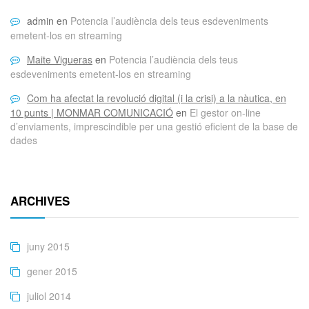
admin
en
Potencia l’audiència dels teus esdeveniments
emetent-los en streaming
Maite Vigueras
en
Potencia l’audiència dels teus
esdeveniments emetent-los en streaming
Com ha afectat la revolució digital (i la crisi) a la nàutica, en
10 punts | MONMAR COMUNICACIÓ
en
El gestor on-line
d’enviaments, imprescindible per una gestió eficient de la base de
dades
ARCHIVES
juny 2015
gener 2015
juliol 2014