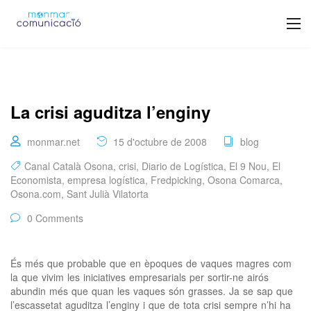
La crisi aguditza l’enginy
monmar.net
15 d'octubre de 2008
blog
Canal Català Osona
,
crisi
,
Diario de Logística
,
El 9 Nou
,
El
Economista
,
empresa logística
,
Fredpicking
,
Osona Comarca
,
Osona.com
,
Sant Julià Vilatorta
0 Comments
És més que probable que en èpoques de vaques magres com
la que vivim les iniciatives empresarials per sortir-ne airós
abundin més que quan les vaques són grasses. Ja se sap que
l’escassetat aguditza l’enginy i que de tota crisi sempre n’hi ha