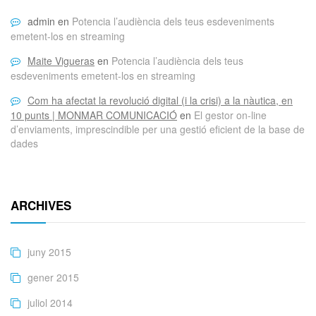
admin
en
Potencia l’audiència dels teus esdeveniments
emetent-los en streaming
Maite Vigueras
en
Potencia l’audiència dels teus
esdeveniments emetent-los en streaming
Com ha afectat la revolució digital (i la crisi) a la nàutica, en
10 punts | MONMAR COMUNICACIÓ
en
El gestor on-line
d’enviaments, imprescindible per una gestió eficient de la base de
dades
ARCHIVES
juny 2015
gener 2015
juliol 2014