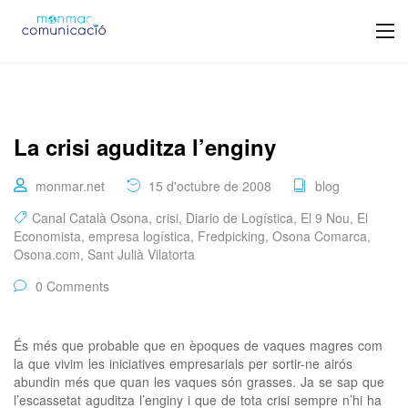
La crisi aguditza l’enginy
monmar.net
15 d'octubre de 2008
blog
Canal Català Osona
,
crisi
,
Diario de Logística
,
El 9 Nou
,
El
Economista
,
empresa logística
,
Fredpicking
,
Osona Comarca
,
Osona.com
,
Sant Julià Vilatorta
0 Comments
És més que probable que en èpoques de vaques magres com
la que vivim les iniciatives empresarials per sortir-ne airós
abundin més que quan les vaques són grasses. Ja se sap que
l’escassetat aguditza l’enginy i que de tota crisi sempre n’hi ha